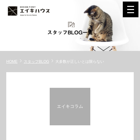
navi
HOME
スタッフBLOG
大多数が正しいとは限らない
エイキコラム