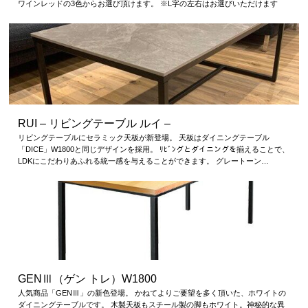
ワインレッドの3色からお選び頂けます。 ※L字の左右はお選びいただけます
RUI – リビングテーブル ルイ –
リビングテーブルにセラミック天板が新登場。 天板はダイニングテーブル
「DICE」W1800と同じデザインを採用。 ﾘﾋﾞﾝグとダイニングを揃えることで、
LDKにこだわりあふれる統一感を与えることができます。 グレートーン…
GENⅢ（ゲン トレ）W1800
人気商品「GENⅢ」の新色登場。 かねてよりご要望を多く頂いた、ホワイトの
ダイニングテーブルです。 木製天板もスチール製の脚もホワイト。神秘的な異