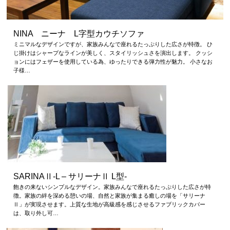
NINA ニーナ L字型カウチソファ
ミニマルなデザインですが、家族みんなで座れるたっぷりした広さが特徴。 ひ
じ掛けはシャープなラインが美しく、スタイリッシュさを演出します。 クッシ
ョンにはフェザーを使用している為、ゆったりできる弾力性が魅力。 小さなお
子様…
SARINAⅡ-L – サリーナⅡ L型-
飽きの来ないシンプルなデザイン。家族みんなで座れるたっぷりした広さが特
徴。家族の絆を深める憩いの場、自然と家族が集まる癒しの場を「サリーナ
Ⅱ」が実現させます。上質な生地が高級感を感じさせるファブリックカバー
は、取り外し可…