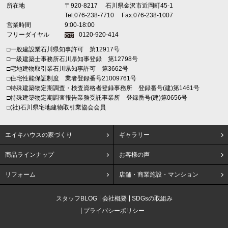
所在地
〒920-8217
石川県金沢市近岡町45-1
Tel.076-238-7710
Fax.076-238-1007
営業時間
9:00-18:00
フリーダイヤル
0120-920-414
□一般建設業石川県知事許可 第12917号
□一級建築士事務所石川県知事登録 第12798号
□宅地建物取引業石川県知事許可 第3662号
□住宅性能保証制度 業者登録番号21009761号
□特殊建築物定期調査・検査資格者登録事務所 登録番号(建)第1461号
□特殊建築物定期調査報告業務受託事業所 登録番号(建)第0656号
□(社)石川県宅地建物取引業協会会員
エイキハウスの家づくり
ギャラリー
商品ラインナップ
お客様の声
リフォーム
店舗・商業施設・マンション
スタッフBLOG
会社概要
SDGsの取組み
プライバシーポリシー