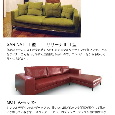
SARINAⅡ-Ⅰ型- ―サリーナⅡ-Ⅰ型-―
低めのアームレストが安定感をもたらすミニマルなデザインのI型ソファ。 どん
なテイストにも合わせやすく座面部分が広いので、コンパクトながらもゆっく
りくつろげます。
MOTTA-モッタ-
シンプルデザインのレザーソファ。使い込むほど色合いや質感が変化して風合
いが増していきます。 スタンダードカラーのブラック、ブラウン色に個性的な