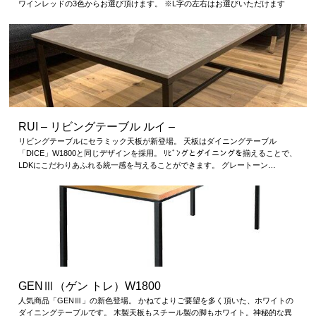
ワインレッドの3色からお選び頂けます。 ※L字の左右はお選びいただけます
RUI – リビングテーブル ルイ –
リビングテーブルにセラミック天板が新登場。 天板はダイニングテーブル
「DICE」W1800と同じデザインを採用。 ﾘﾋﾞﾝグとダイニングを揃えることで、
LDKにこだわりあふれる統一感を与えることができます。 グレートーン…
GENⅢ（ゲン トレ）W1800
人気商品「GENⅢ」の新色登場。 かねてよりご要望を多く頂いた、ホワイトの
ダイニングテーブルです。 木製天板もスチール製の脚もホワイト。神秘的な異