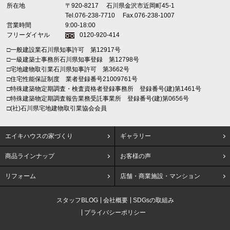
所在地
〒920-8217
石川県金沢市近岡町45-1
Tel.076-238-7710
Fax.076-238-1007
営業時間
9:00-18:00
フリーダイヤル
0120-920-414
□一般建設業石川県知事許可 第12917号
□一級建築士事務所石川県知事登録 第12798号
□宅地建物取引業石川県知事許可 第3662号
□住宅性能保証制度 業者登録番号21009761号
□特殊建築物定期調査・検査資格者登録事務所 登録番号(建)第1461号
□特殊建築物定期調査報告業務受託事業所 登録番号(建)第0656号
□(社)石川県宅地建物取引業協会会員
エイキハウスの家づくり
ギャラリー
商品ラインナップ
お客様の声
リフォーム
店舗・商業施設・マンション
スタッフBLOG
会社概要
SDGsの取組み
プライバシーポリシー