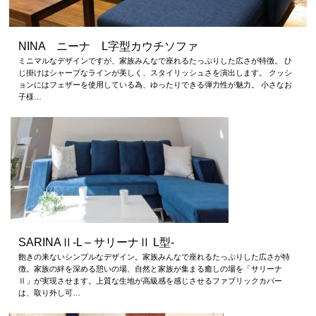
NINA ニーナ L字型カウチソファ
ミニマルなデザインですが、家族みんなで座れるたっぷりした広さが特徴。 ひ
じ掛けはシャープなラインが美しく、スタイリッシュさを演出します。 クッシ
ョンにはフェザーを使用している為、ゆったりできる弾力性が魅力。 小さなお
子様…
SARINAⅡ-L – サリーナⅡ L型-
飽きの来ないシンプルなデザイン。家族みんなで座れるたっぷりした広さが特
徴。家族の絆を深める憩いの場、自然と家族が集まる癒しの場を「サリーナ
Ⅱ」が実現させます。上質な生地が高級感を感じさせるファブリックカバー
は、取り外し可…