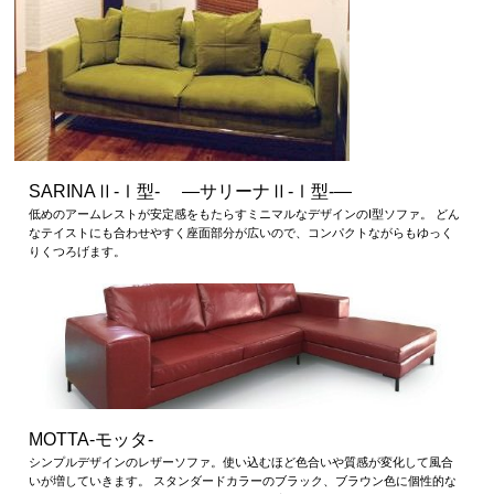
SARINAⅡ-Ⅰ型- ―サリーナⅡ-Ⅰ型-―
低めのアームレストが安定感をもたらすミニマルなデザインのI型ソファ。 どん
なテイストにも合わせやすく座面部分が広いので、コンパクトながらもゆっく
りくつろげます。
MOTTA-モッタ-
シンプルデザインのレザーソファ。使い込むほど色合いや質感が変化して風合
いが増していきます。 スタンダードカラーのブラック、ブラウン色に個性的な