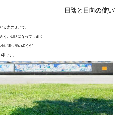
日陰と日向の使い
いる家のせいで、
近くが日陰になってしまう
土地に建つ家の多くが、
の家です。