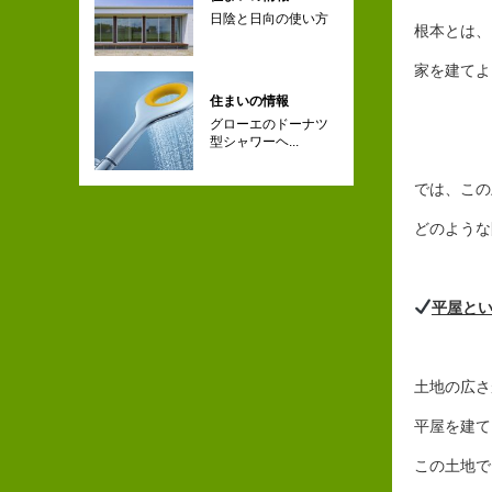
日陰と日向の使い方
根本とは、
家を建てよ
住まいの情報
グローエのドーナツ
型シャワーヘ...
では、この
どのような
平屋と
土地の広さ
平屋を建て
この土地で