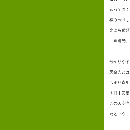
知っておく
棲み分けし
光にも種類
「直射光」
分かりやす
天空光とは
つまり直射
１日中安定
この天空光
だというこ