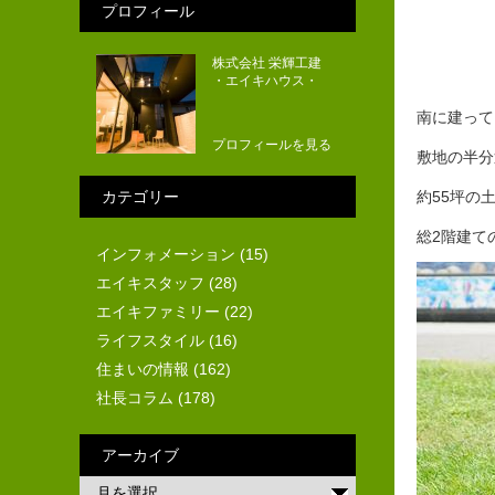
プロフィール
株式会社 栄輝工建
・エイキハウス・
南に建って
プロフィールを見る
敷地の半分
カテゴリー
約55坪の
総2階建て
インフォメーション
(15)
エイキスタッフ
(28)
エイキファミリー
(22)
ライフスタイル
(16)
住まいの情報
(162)
社長コラム
(178)
アーカイブ