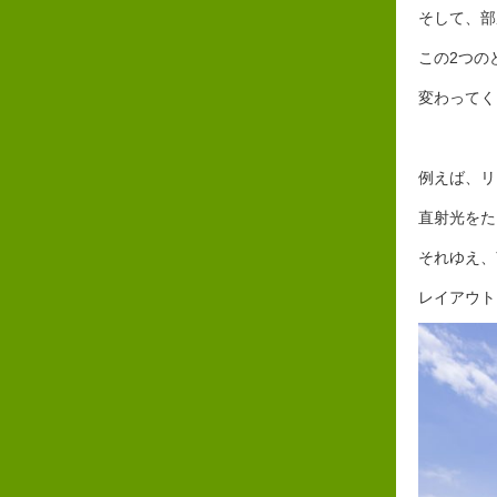
そして、部
この2つの
変わってく
例えば、リ
直射光をた
それゆえ、
レイアウト