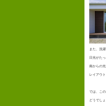
また、洗濯
日光がたっ
南からの光
レイアウト
では、この
どうでしょ