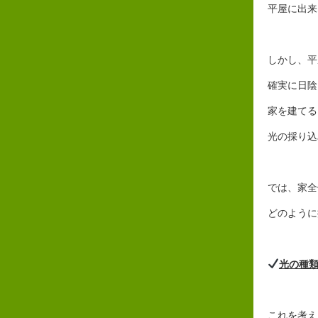
平屋に出来
しかし、平
確実に日陰
家を建てる
光の採り込
では、家全
どのように
光の種
これを考え