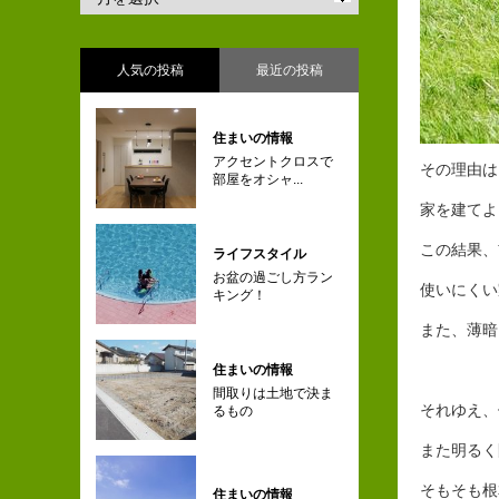
人気の投稿
最近の投稿
住まいの情報
アクセントクロスで
その理由は
部屋をオシャ...
家を建てよ
この結果、
ライフスタイル
お盆の過ごし方ラン
使いにくい
キング！
また、薄暗
住まいの情報
間取りは土地で決ま
それゆえ、
るもの
また明るく
そもそも根
住まいの情報