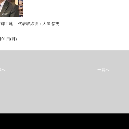
栄輝工建 代表取締役：大屋 信男
月01日(月)
事へ
一覧へ