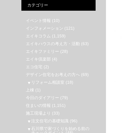
カテゴリー
イベント情報
(10)
インフォメーション
(121)
エイキコラム
(1,159)
エイキハウスの考え方・活動
(63)
エイキファミリー
(28)
エイキ倶楽部
(4)
エコ住宅
(2)
デザイン住宅をお考えの方へ
(69)
リフォーム相談室
(18)
上棟
(1)
今日のダイアリー
(79)
住まいの情報
(1,151)
施工現場より
(33)
注文住宅の基礎知識
(96)
石川県で家づくりを始める前の
チェックポイント
(48)