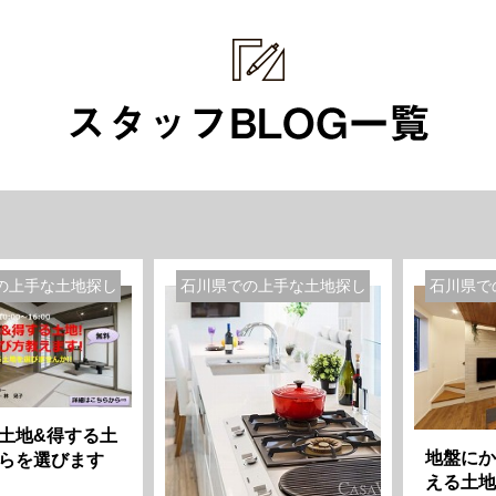
の上手な土地探し
石川県での上手な土地探し
石川県で
土地&得する土
地盤にか
らを選びます
える土地