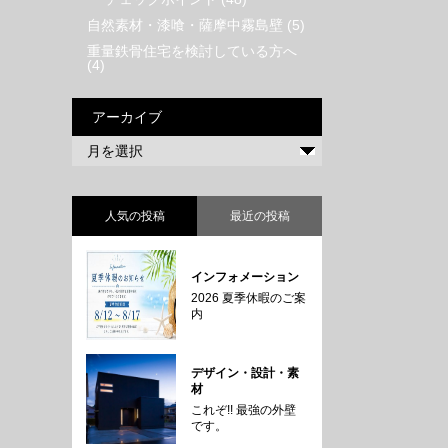
自然素材・漆喰・薩摩中霧島壁
(5)
重量鉄骨住宅を検討している方へ
(4)
アーカイブ
人気の投稿
最近の投稿
インフォメーション
2026 夏季休暇のご案
内
デザイン・設計・素
材
これぞ!! 最強の外壁
です。