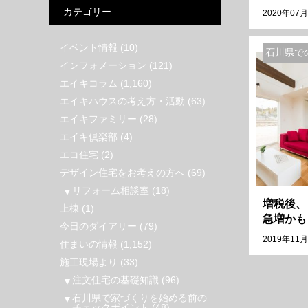
カテゴリー
2020年07月
イベント情報
(10)
石川県で
インフォメーション
(121)
エイキコラム
(1,160)
エイキハウスの考え方・活動
(63)
エイキファミリー
(28)
エイキ倶楽部
(4)
エコ住宅
(2)
デザイン住宅をお考えの方へ
(69)
リフォーム相談室
(18)
増税後、
上棟
(1)
急増かも
今日のダイアリー
(79)
2019年11月
住まいの情報
(1,152)
施工現場より
(33)
注文住宅の基礎知識
(96)
石川県で家づくりを始める前の
チェックポイント
(48)