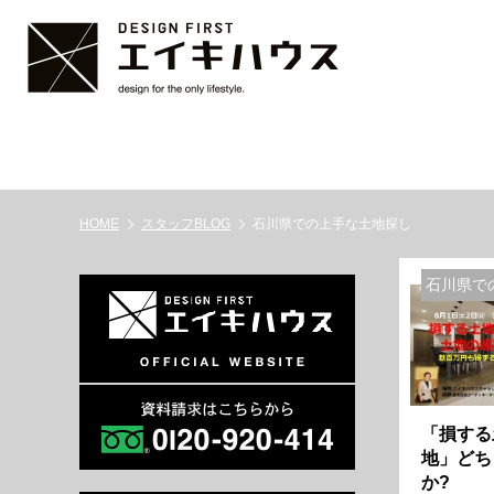
HOME
スタッフBLOG
石川県での上手な土地探し
石川県で
「損する
地」どち
か?