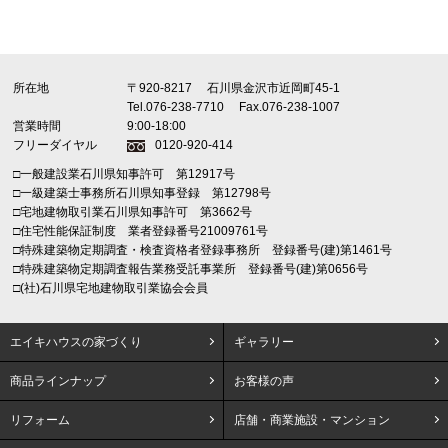
所在地
〒920-8217
石川県金沢市近岡町45-1
Tel.076-238-7710
Fax.076-238-1007
営業時間
9:00-18:00
フリーダイヤル
0120-920-414
□一般建設業石川県知事許可 第12917号
□一級建築士事務所石川県知事登録 第12798号
□宅地建物取引業石川県知事許可 第3662号
□住宅性能保証制度 業者登録番号21009761号
□特殊建築物定期調査・検査資格者登録事務所 登録番号(建)第1461号
□特殊建築物定期調査報告業務受託事業所 登録番号(建)第0656号
□(社)石川県宅地建物取引業協会会員
エイキハウスの家づくり
ギャラリー
商品ラインナップ
お客様の声
リフォーム
店舗・商業施設・マンション