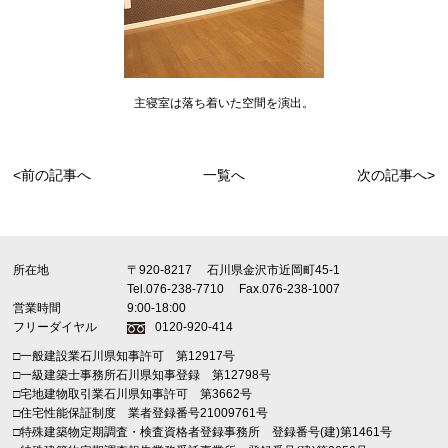
主寝室は落ち着いた空間を演出。
<前の記事へ
一覧へ
次の記事へ>
所在地
〒920-8217
石川県金沢市近岡町45-1
Tel.076-238-7710
Fax.076-238-1007
営業時間
9:00-18:00
フリーダイヤル
0120-920-414
□一般建設業石川県知事許可 第12917号
□一級建築士事務所石川県知事登録 第12798号
□宅地建物取引業石川県知事許可 第3662号
□住宅性能保証制度 業者登録番号21009761号
□特殊建築物定期調査・検査資格者登録事務所 登録番号(建)第1461号