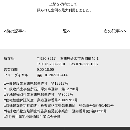
上部を収納にして、
限られた空間を最大利用しました。
<前の記事へ
一覧へ
次の記事へ>
所在地
〒920-8217
石川県金沢市近岡町45-1
Tel.076-238-7710
Fax.076-238-1007
営業時間
9:00-18:00
フリーダイヤル
0120-920-414
□一般建設業石川県知事許可 第12917号
□一級建築士事務所石川県知事登録 第12798号
□宅地建物取引業石川県知事許可 第3662号
□住宅性能保証制度 業者登録番号21009761号
□特殊建築物定期調査・検査資格者登録事務所 登録番号(建)第1461号
□特殊建築物定期調査報告業務受託事業所 登録番号(建)第0656号
□(社)石川県宅地建物取引業協会会員