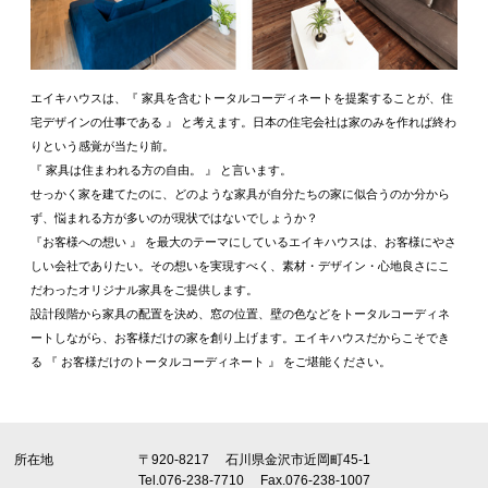
エイキハウスは、『 家具を含むトータルコーディネートを提案することが、住
宅デザインの仕事である 』 と考えます。日本の住宅会社は家のみを作れば終わ
りという感覚が当たり前。
『 家具は住まわれる方の自由。 』 と言います。
せっかく家を建てたのに、どのような家具が自分たちの家に似合うのか分から
ず、悩まれる方が多いのが現状ではないでしょうか？
『お客様への想い 』 を最大のテーマにしているエイキハウスは、お客様にやさ
しい会社でありたい。その想いを実現すべく、素材・デザイン・心地良さにこ
だわったオリジナル家具をご提供します。
設計段階から家具の配置を決め、窓の位置、壁の色などをトータルコーディネ
ートしながら、お客様だけの家を創り上げます。エイキハウスだからこそでき
る 『 お客様だけのトータルコーディネート 』 をご堪能ください。
所在地
〒920-8217
石川県金沢市近岡町45-1
Tel.076-238-7710
Fax.076-238-1007