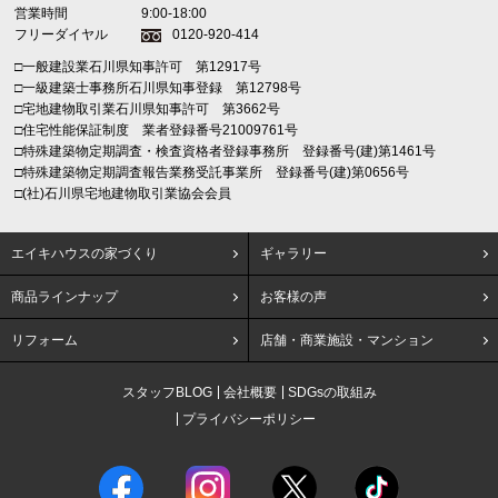
営業時間
9:00-18:00
フリーダイヤル
0120-920-414
□一般建設業石川県知事許可 第12917号
□一級建築士事務所石川県知事登録 第12798号
□宅地建物取引業石川県知事許可 第3662号
□住宅性能保証制度 業者登録番号21009761号
□特殊建築物定期調査・検査資格者登録事務所 登録番号(建)第1461号
□特殊建築物定期調査報告業務受託事業所 登録番号(建)第0656号
□(社)石川県宅地建物取引業協会会員
エイキハウスの家づくり
ギャラリー
商品ラインナップ
お客様の声
リフォーム
店舗・商業施設・マンション
スタッフBLOG
会社概要
SDGsの取組み
プライバシーポリシー