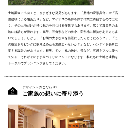
土地調査に出向くと、さまざまな発見があります。「敷地の変形具合」や「高
層建物による陽あたり」など、マイナスの条件を探す作業に終始するのではな
く、その土地だけが持つ魅力を見つける作業でもあります。広くて真四角の土
地には誰もが憧れます。旗竿、三角形などの狭小、変形地に抵抗がある方も多
いでしょう。しかし、「お隣の大きな木を借景にしたらどうだろう？」、「こ
の眺望をリビングに取り込めたら素敵じゃないか？」など、ハンディを長所に
変える設計力があります。視界、匂い、風の抜け、音など、五感をフルに使っ
て知る。それがそのまま家づくりのヒントになります。私たちに土地と建物を
トータルでプランニングさせてください。
デザインへのこだわり2
ご家族の想いに寄り添う