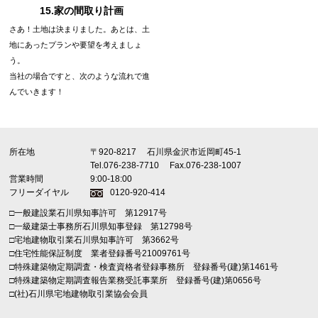
15.家の間取り計画
さあ！土地は決まりました。あとは、土
地にあったプランや要望を考えましょ
う。
当社の場合ですと、次のような流れで進
んでいきます！
所在地
〒920-8217
石川県金沢市近岡町45-1
Tel.076-238-7710
Fax.076-238-1007
営業時間
9:00-18:00
フリーダイヤル
0120-920-414
□一般建設業石川県知事許可 第12917号
□一級建築士事務所石川県知事登録 第12798号
□宅地建物取引業石川県知事許可 第3662号
□住宅性能保証制度 業者登録番号21009761号
□特殊建築物定期調査・検査資格者登録事務所 登録番号(建)第1461号
□特殊建築物定期調査報告業務受託事業所 登録番号(建)第0656号
□(社)石川県宅地建物取引業協会会員